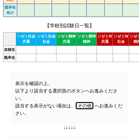
既卒生
向け
【学校別試験日一覧】
ソゼミ社会
ソゼミ社会
ソゼミ精神
ソゼミ精神
ソゼミW
ソゼミW
ソゼ
共通
社会
共通
精神
共通
社会
精
在校生
既卒生
表示を確認の上、
以下より該当する選択肢のボタンへお進みくださ
い。
該当する表示がない場合は、
その他
へお進みくだ
さい。
↓↓↓↓↓