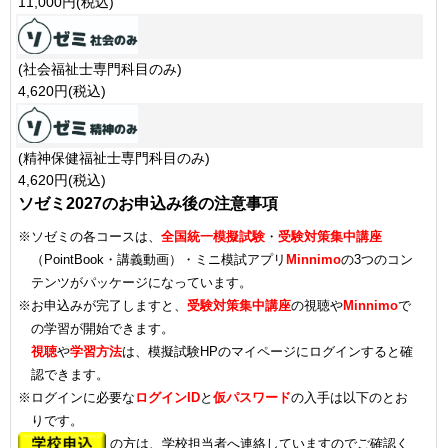
11,000円(税込)
(社会福祉士専門科目のみ)
4,620円(税込)
(精神保健福祉士専門科目のみ)
4,620円(税込)
ソゼミ2027のお申込み後の注意事項
※ソゼミの各コースは、
全国統一模擬試験
・
受験対策集中講座
（PointBook・講義動画）・ミニ模試アプリ
Minnimo
の3つのコン
テンツがパッケージになっています。
※お申込みが完了しますと、
受験対策集中講座
の視聴や
Minnimo
で
の学習が開始できます。
視聴
や
学習方法
は、模擬試験HPのマイページにログインすると確
認できます。
※ログインに必要な
ログインID
と
仮パスワード
の入手は以下のとお
りです。
の方は、学校担当者へ連絡していますのでご確認く