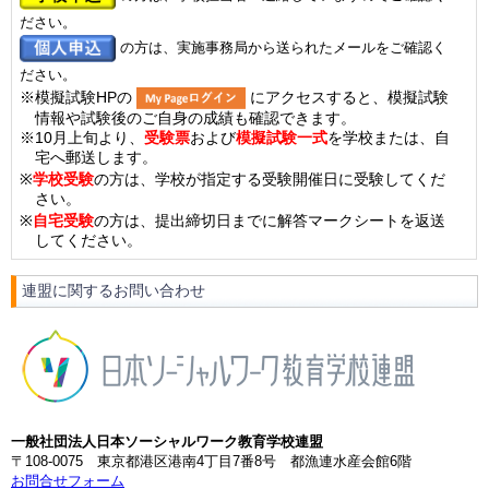
ださい。
の方は、実施事務局から送られたメールをご確認く
ださい。
※模擬試験HPの
にアクセスすると、模擬試験
情報や試験後のご自身の成績も確認できます。
※10月上旬より、
受験票
および
模擬試験一式
を学校または、自
宅へ郵送します。
※
学校受験
の方は、学校が指定する受験開催日に受験してくだ
さい。
※
自宅受験
の方は、提出締切日までに解答マークシートを返送
してください。
連盟に関するお問い合わせ
一般社団法人日本ソーシャルワーク教育学校連盟
〒108-0075 東京都港区港南4丁目7番8号 都漁連水産会館6階
お問合せフォーム