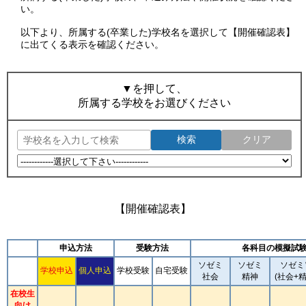
い。
以下より、所属する(卒業した)学校名を選択して【開催確認表】
に出てくる表示を確認ください。
▼を押して、
所属する学校をお選びください
検索
クリア
【開催確認表】
申込方法
受験方法
各科目の模擬試
ソゼミ
ソゼミ
ソゼミ
学校申込
個人申込
学校受験
自宅受験
社会
精神
(社会+精
在校生
向け